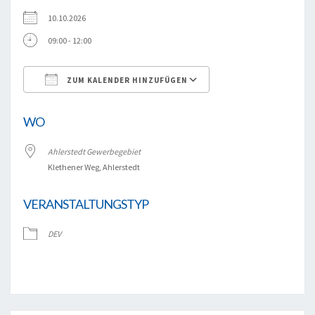
10.10.2026
09:00 - 12:00
ZUM KALENDER HINZUFÜGEN
ICS herunterladen
Google Kalender
WO
Ahlerstedt Gewerbegebiet
Klethener Weg, Ahlerstedt
VERANSTALTUNGSTYP
DEV