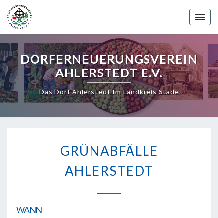
Skip
to
Toggle 
content
DORFERNEUERUNGSVEREIN
AHLERSTEDT E.V.
Das Dorf Ahlerstedt Im Landkreis Stade
GRÜNABFÄLLE
AHLERSTEDT
GRÜNABFÄLLE
AHLERSTEDT
WANN