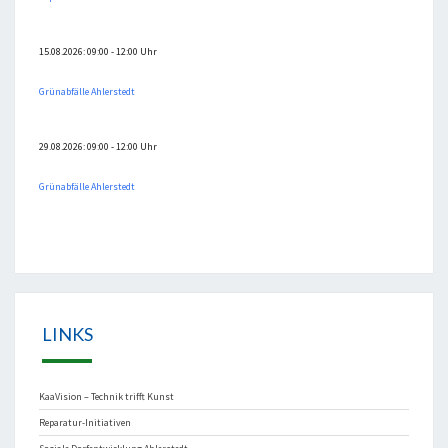
15.08.2026: 09:00 - 12:00 Uhr
Grünabfälle Ahlerstedt
29.08.2026: 09:00 - 12:00 Uhr
Grünabfälle Ahlerstedt
LINKS
KaaVision – Technik trifft Kunst
Reparatur-Initiativen