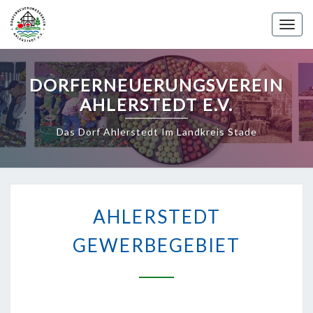
Skip
to
Toggle 
content
DORFERNEUERUNGSVEREIN
AHLERSTEDT E.V.
Das Dorf Ahlerstedt Im Landkreis Stade
AHLERSTEDT
GEWERBEGEBIET
AHLERSTEDT
GEWERBEGEBIET