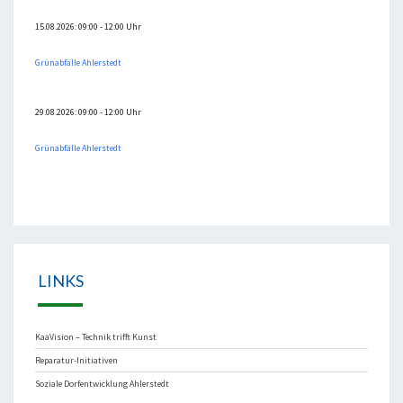
15.08.2026: 09:00 - 12:00 Uhr
Grünabfälle Ahlerstedt
29.08.2026: 09:00 - 12:00 Uhr
Grünabfälle Ahlerstedt
LINKS
KaaVision – Technik trifft Kunst
Reparatur-Initiativen
Soziale Dorfentwicklung Ahlerstedt