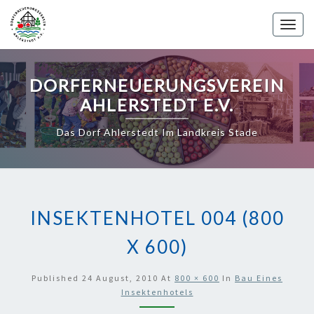
Skip
to
Toggle 
content
DORFERNEUERUNGSVEREIN
AHLERSTEDT E.V.
Das Dorf Ahlerstedt Im Landkreis Stade
INSEKTENHOTEL 004 (800
X 600)
Published
24 August, 2010
At
800 × 600
In
Bau Eines
Insektenhotels