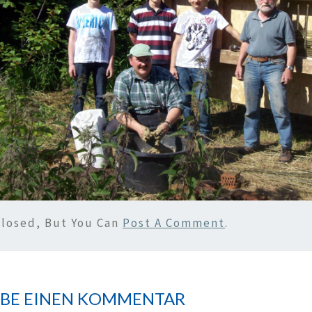
Closed, But You Can
Post A Comment
.
IBE EINEN KOMMENTAR