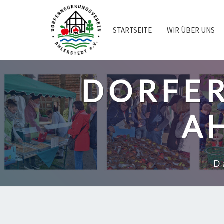
Skip
to
content
STARTSEITE
WIR ÜBER UNS
DORFE
AH
D