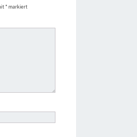
mit
*
markiert