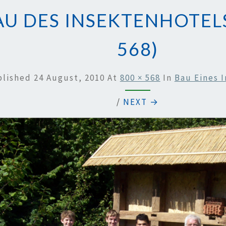
AU DES INSEKTENHOTELS
568)
blished
24 August, 2010
At
800 × 568
In
Bau Eines 
/
NEXT →