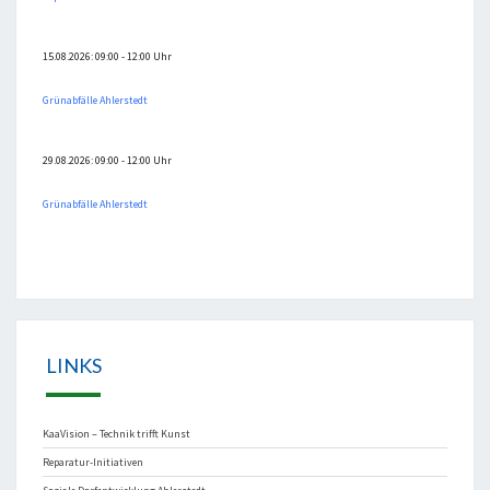
15.08.2026: 09:00 - 12:00 Uhr
Grünabfälle Ahlerstedt
29.08.2026: 09:00 - 12:00 Uhr
Grünabfälle Ahlerstedt
LINKS
KaaVision – Technik trifft Kunst
Reparatur-Initiativen