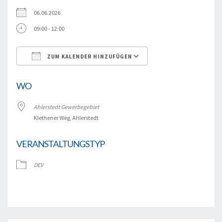
06.06.2026
09:00 - 12:00
ZUM KALENDER HINZUFÜGEN
ICS herunterladen
Google Kalender
WO
Ahlerstedt Gewerbegebiet
Klethener Weg, Ahlerstedt
VERANSTALTUNGSTYP
DEV