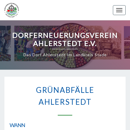
Skip
to
Toggle 
content
DORFERNEUERUNGSVEREIN
AHLERSTEDT E.V.
Das Dorf Ahlerstedt Im Landkreis Stade
GRÜNABFÄLLE
AHLERSTEDT
GRÜNABFÄLLE
AHLERSTEDT
WANN