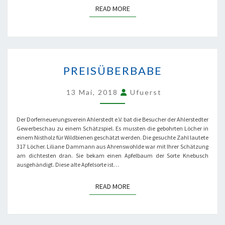
READ MORE
READ MORE
PREISÜBERBABE
PREISÜBERBABE
13 Mai, 2018
Ufuerst
Der Dorferneuerungsverein Ahlerstedt e.V. bat die Besucher der Ahlerstedter
Gewerbeschau zu einem Schätzspiel. Es mussten die gebohrten Löcher in
einem Nistholz für Wildbienen geschätzt werden. Die gesuchte Zahl lautete
317 Löcher. Liliane Dammann aus Ahrenswohlde war mit Ihrer Schätzung
am dichtesten dran. Sie bekam einen Apfelbaum der Sorte Knebusch
ausgehändigt. Diese alte Apfelsorte ist…
READ MORE
READ MORE