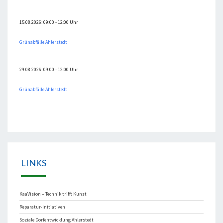
15.08.2026: 09:00 - 12:00 Uhr
Grünabfälle Ahlerstedt
29.08.2026: 09:00 - 12:00 Uhr
Grünabfälle Ahlerstedt
LINKS
KaaVision – Technik trifft Kunst
Reparatur-Initiativen
Soziale Dorfentwicklung Ahlerstedt