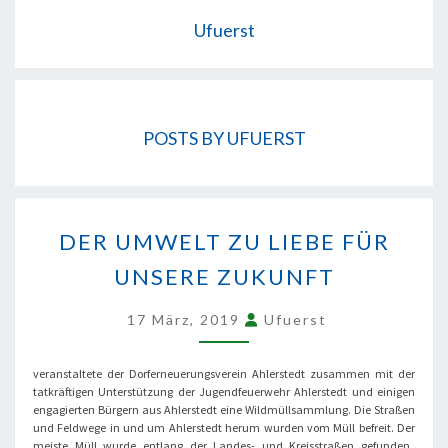
Ufuerst
POSTS BY UFUERST
DER
UMWELT
DER UMWELT ZU LIEBE FÜR
ZU
LIEBE
UNSERE ZUKUNFT
FÜR
UNSERE
17 März, 2019
Ufuerst
ZUKUNFT
veranstaltete der Dorferneuerungsverein Ahlerstedt zusammen mit der
tatkräftigen Unterstützung der Jugendfeuerwehr Ahlerstedt und einigen
engagierten Bürgern aus Ahlerstedt eine Wildmüllsammlung. Die Straßen
und Feldwege in und um Ahlerstedt herum wurden vom Müll befreit. Der
meiste Müll wurde entlang der Landes- und Kreisstraßen gefunden.