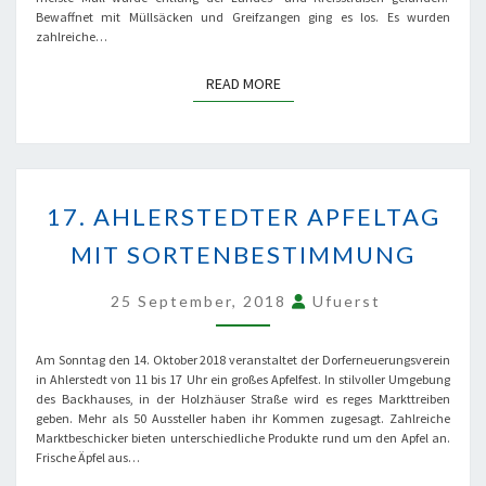
Bewaffnet mit Müllsäcken und Greifzangen ging es los. Es wurden
zahlreiche…
READ MORE
READ MORE
17.
AHLERSTEDTER
17. AHLERSTEDTER APFELTAG
APFELTAG
MIT
MIT SORTENBESTIMMUNG
SORTENBESTIMMUNG
25 September, 2018
Ufuerst
Am Sonntag den 14. Oktober 2018 veranstaltet der Dorferneuerungsverein
in Ahlerstedt von 11 bis 17 Uhr ein großes Apfelfest. In stilvoller Umgebung
des Backhauses, in der Holzhäuser Straße wird es reges Markttreiben
geben. Mehr als 50 Aussteller haben ihr Kommen zugesagt. Zahlreiche
Marktbeschicker bieten unterschiedliche Produkte rund um den Apfel an.
Frische Äpfel aus…