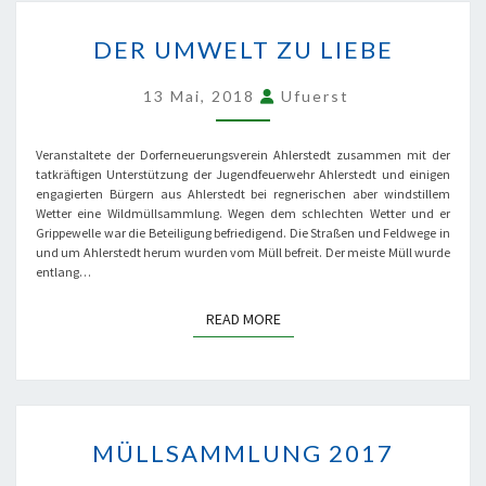
DER
UMWELT
DER UMWELT ZU LIEBE
ZU
LIEBE
13 Mai, 2018
Ufuerst
Veranstaltete der Dorferneuerungsverein Ahlerstedt zusammen mit der
tatkräftigen Unterstützung der Jugendfeuerwehr Ahlerstedt und einigen
engagierten Bürgern aus Ahlerstedt bei regnerischen aber windstillem
Wetter eine Wildmüllsammlung. Wegen dem schlechten Wetter und er
Grippewelle war die Beteiligung befriedigend. Die Straßen und Feldwege in
und um Ahlerstedt herum wurden vom Müll befreit. Der meiste Müll wurde
entlang…
READ MORE
READ MORE
MÜLLSAMMLUNG
2017
MÜLLSAMMLUNG 2017