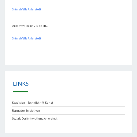
Grünabfälle Ahlerstedt
29.08.2026: 09:00 - 12:00 Uhr
Grünabfälle Ahlerstedt
LINKS
KaaVision – Technik trifft Kunst
Reparatur-Initiativen
Soziale Dorfentwicklung Ahlerstedt