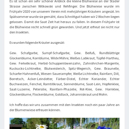
Es ist schon ein sehr schöner Anblick die kleine Blühwiese an der Stader
Strasse zwischen Witkowski und Rehfinger. Die Blühwiese wurde im
Frühjahr 2020 von unserem Verein mit mehrjährigen Kräutern angesät. Im
Spätsommer wurde sie gemäht, dass Schnittgut haben wir 2 Wochen liegen
gelassen. Damit die Saat Zeit hat heraus zu fallen. In diesem Frühjahr ist
die Blühwiese recht schnell grün geworden. Und jetzt erfreut sie nicht nur
den Insekten.
Es wurden folgende Kräuter ausgesät:
Gew. Schafgarbe, Sumpf-Schafgarbe, Gew. Beifuß, Rundblättrige
Glockenblume, Kornblume, Wilde Möhre, Weißes Labkraut, Tüpfel-Hartheu,
Gew. Ferkelkraut, Herbst-Schuppenlöwenzahn, Zahnöhrchen-Margerite,
Kuckucks-Lichtnelke, Blutweiderich, Spitz-Wegerich, Gew. Braunelle,
Scharfer Hahnenfuß, Wiesen-Sauerampfer, Weiße Lichtnelke, Rainfarn, Dill,
Borretsch, Acker-Leindotter, Färber-Distel, Echter Koriander, Echter
Buchweizen, Fenchel, Ramtillkraut, Sonnenblume, Saat-Lein, Hopfenklee,
Saat-Luzerne, Petersilie, Rainfarn-Phazelie, Rot-Klee, Gew. Hornklee,
Glockenblume, Flockenblume, Goldlack, Johanniskraut und Mohn.
Ich hoffe das wir uns zusammen mit den Insekten noch ein paar Jahre an
der Blumenwiese erfreuen können.