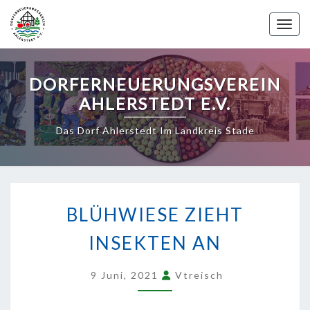
Skip
to
Toggle 
content
DORFERNEUERUNGSVEREIN
AHLERSTEDT E.V.
Das Dorf Ahlerstedt Im Landkreis Stade
BLÜHWIESE
ZIEHT
BLÜHWIESE ZIEHT
INSEKTEN
AN
INSEKTEN AN
9 Juni, 2021
Vtreisch