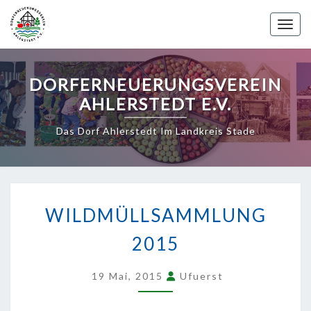
Skip
to
Toggle 
content
DORFERNEUERUNGSVEREIN
AHLERSTEDT E.V.
Das Dorf Ahlerstedt Im Landkreis Stade
WILDMÜLLSAMMLUNG
2015
WILDMÜLLSAMMLUNG
2015
19 Mai, 2015
Ufuerst