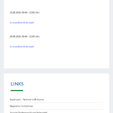
15.08.2026: 09:00 - 12:00 Uhr
Grünabfälle Ahlerstedt
29.08.2026: 09:00 - 12:00 Uhr
Grünabfälle Ahlerstedt
LINKS
KaaVision – Technik trifft Kunst
Reparatur-Initiativen
Soziale Dorfentwicklung Ahlerstedt