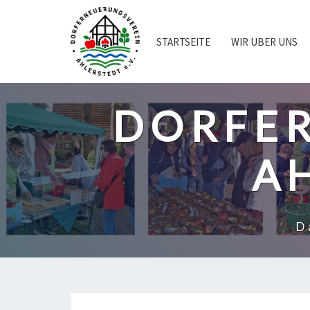
Skip
to
content
STARTSEITE
WIR ÜBER UNS
DORFE
AH
D