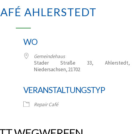
REPAIR
CAFÉ
CAFÉ AHLERSTEDT
AHLERSTEDT
WO
Gemeindehaus
Stader Straße 33, Ahlerstedt,
Niedersachsen, 21702
VERANSTALTUNGSTYP
Google Kalender
iCalendar
Repair Café
ATT WEGWERFEN.