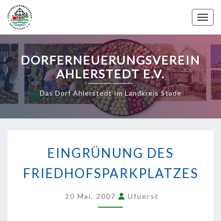
Skip
to
Toggle 
content
DORFERNEUERUNGSVEREIN
AHLERSTEDT E.V.
Das Dorf Ahlerstedt Im Landkreis Stade
EINGRÜNUNG
DES
EINGRÜNUNG DES
FRIEDHOFSPARKPLATZES
FRIEDHOFSPARKPLATZES
20 Mai, 2007
Ufuerst