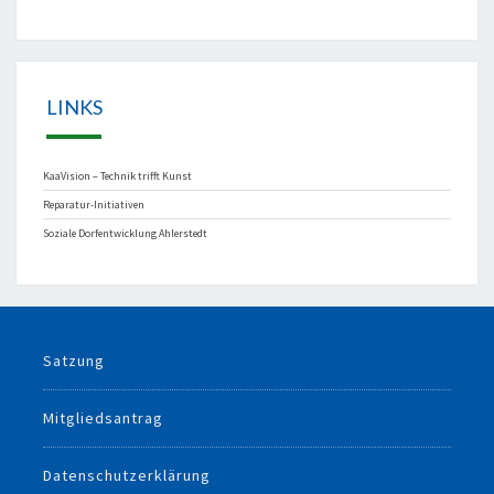
LINKS
KaaVision – Technik trifft Kunst
Reparatur-Initiativen
Soziale Dorfentwicklung Ahlerstedt
Satzung
Mitgliedsantrag
Datenschutzerklärung