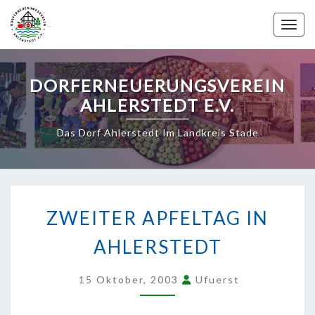
Skip
to
Toggle 
content
DORFERNEUERUNGSVEREIN
AHLERSTEDT E.V.
Das Dorf Ahlerstedt Im Landkreis Stade
ZWEITER
APFELTAG
ZWEITER APFELTAG IN
IN
AHLERSTEDT
AHLERSTEDT
15 Oktober, 2003
Ufuerst